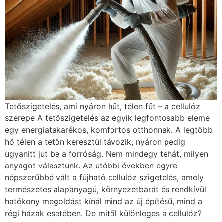
Tetőszigetelés, ami nyáron hűt, télen fűt – a cellulóz
szerepe A tetőszigetelés az egyik legfontosabb eleme
egy energiatakarékos, komfortos otthonnak. A legtöbb
hő télen a tetőn keresztül távozik, nyáron pedig
ugyanitt jut be a forróság. Nem mindegy tehát, milyen
anyagot választunk. Az utóbbi években egyre
népszerűbbé vált a fújható cellulóz szigetelés, amely
természetes alapanyagú, környezetbarát és rendkívül
hatékony megoldást kínál mind az új építésű, mind a
régi házak esetében. De mitől különleges a cellulóz?