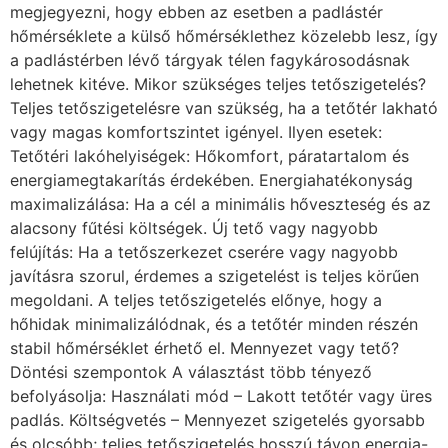
megjegyezni, hogy ebben az esetben a padlástér
hőmérséklete a külső hőmérséklethez közelebb lesz, így
a padlástérben lévő tárgyak télen fagykárosodásnak
lehetnek kitéve. Mikor szükséges teljes tetőszigetelés?
Teljes tetőszigetelésre van szükség, ha a tetőtér lakható
vagy magas komfortszintet igényel. Ilyen esetek:
Tetőtéri lakóhelyiségek: Hőkomfort, páratartalom és
energiamegtakarítás érdekében. Energiahatékonyság
maximalizálása: Ha a cél a minimális hőveszteség és az
alacsony fűtési költségek. Új tető vagy nagyobb
felújítás: Ha a tetőszerkezet cserére vagy nagyobb
javításra szorul, érdemes a szigetelést is teljes körűen
megoldani. A teljes tetőszigetelés előnye, hogy a
hőhidak minimalizálódnak, és a tetőtér minden részén
stabil hőmérséklet érhető el. Mennyezet vagy tető?
Döntési szempontok A választást több tényező
befolyásolja: Használati mód – Lakott tetőtér vagy üres
padlás. Költségvetés – Mennyezet szigetelés gyorsabb
és olcsóbb; teljes tetőszigetelés hosszú távon energia-