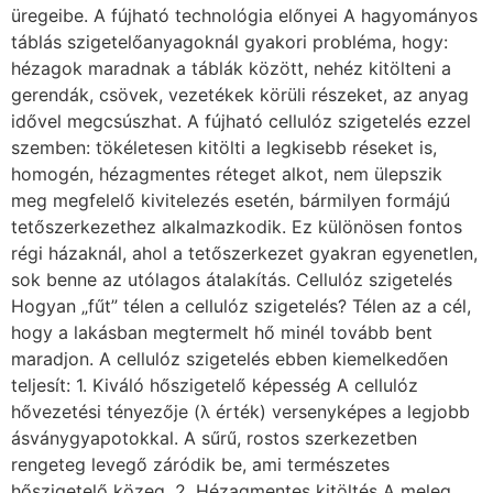
üregeibe. A fújható technológia előnyei A hagyományos
táblás szigetelőanyagoknál gyakori probléma, hogy:
hézagok maradnak a táblák között, nehéz kitölteni a
gerendák, csövek, vezetékek körüli részeket, az anyag
idővel megcsúszhat. A fújható cellulóz szigetelés ezzel
szemben: tökéletesen kitölti a legkisebb réseket is,
homogén, hézagmentes réteget alkot, nem ülepszik
meg megfelelő kivitelezés esetén, bármilyen formájú
tetőszerkezethez alkalmazkodik. Ez különösen fontos
régi házaknál, ahol a tetőszerkezet gyakran egyenetlen,
sok benne az utólagos átalakítás. Cellulóz szigetelés
Hogyan „fűt” télen a cellulóz szigetelés? Télen az a cél,
hogy a lakásban megtermelt hő minél tovább bent
maradjon. A cellulóz szigetelés ebben kiemelkedően
teljesít: 1. Kiváló hőszigetelő képesség A cellulóz
hővezetési tényezője (λ érték) versenyképes a legjobb
ásványgyapotokkal. A sűrű, rostos szerkezetben
rengeteg levegő záródik be, ami természetes
hőszigetelő közeg. 2. Hézagmentes kitöltés A meleg