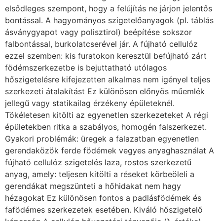
elsődleges szempont, hogy a felújítás ne járjon jelentős
bontással. A hagyományos szigetelőanyagok (pl. táblás
ásványgyapot vagy polisztirol) beépítése sokszor
falbontással, burkolatcserével jár. A fújható cellulóz
ezzel szemben: kis furatokon keresztül befújható zárt
födémszerkezetbe is bejuttatható utólagos
hőszigetelésre kifejezetten alkalmas nem igényel teljes
szerkezeti átalakítást Ez különösen előnyös műemlék
jellegű vagy statikailag érzékeny épületeknél.
Tökéletesen kitölti az egyenetlen szerkezeteket A régi
épületekben ritka a szabályos, homogén falszerkezet.
Gyakori problémák: üregek a falazatban egyenetlen
gerendaközök ferde födémek vegyes anyaghasználat A
fújható cellulóz szigetelés laza, rostos szerkezetű
anyag, amely: teljesen kitölti a réseket körbeöleli a
gerendákat megszünteti a hőhidakat nem hagy
hézagokat Ez különösen fontos a padlásfödémek és
fafödémes szerkezetek esetében. Kiváló hőszigetelő