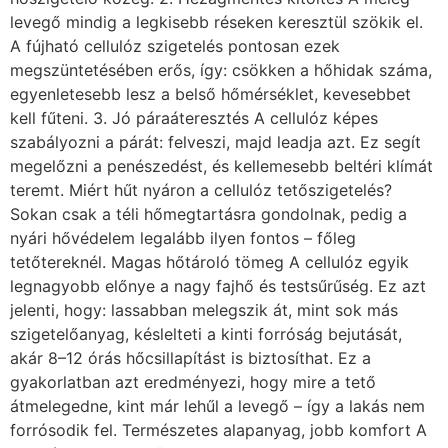
levegő mindig a legkisebb réseken keresztül szökik el.
A fújható cellulóz szigetelés pontosan ezek
megszüntetésében erős, így: csökken a hőhidak száma,
egyenletesebb lesz a belső hőmérséklet, kevesebbet
kell fűteni. 3. Jó páraáteresztés A cellulóz képes
szabályozni a párát: felveszi, majd leadja azt. Ez segít
megelőzni a penészedést, és kellemesebb beltéri klímát
teremt. Miért hűt nyáron a cellulóz tetőszigetelés?
Sokan csak a téli hőmegtartásra gondolnak, pedig a
nyári hővédelem legalább ilyen fontos – főleg
tetőtereknél. Magas hőtároló tömeg A cellulóz egyik
legnagyobb előnye a nagy fajhő és testsűrűség. Ez azt
jelenti, hogy: lassabban melegszik át, mint sok más
szigetelőanyag, késlelteti a kinti forróság bejutását,
akár 8–12 órás hőcsillapítást is biztosíthat. Ez a
gyakorlatban azt eredményezi, hogy mire a tető
átmelegedne, kint már lehűl a levegő – így a lakás nem
forrósodik fel. Természetes alapanyag, jobb komfort A