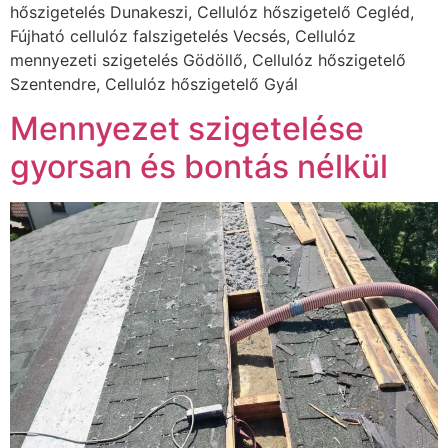
hőszigetelés Dunakeszi, Cellulóz hőszigetelő Cegléd,
Fújható cellulóz falszigetelés Vecsés, Cellulóz
mennyezeti szigetelés Gödöllő, Cellulóz hőszigetelő
Szentendre, Cellulóz hőszigetelő Gyál
Mennyezet szigetelése
gyorsan és bontás nélkül