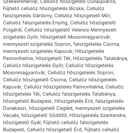
Székesfehérvár, Cellulóz hőszigetelő Dunaújváros,
Fújható cellulóz hőszigetelés Bicske, Cellulóz
falszigetelés Gárdony, Cellulóz hőszigetelő Mór,
Cellulóz falszigetelés Enying, Cellulóz hőszigetelő
Polgárdi, Cellulóz hőszigetelő Velence Mennyezeti
szigetelés Győr, hőszigetelő Mosonmagyaróvár,
mennyezeti szigetelés Sopron, falszigetelés Csorna,
mennyezeti szigetelés Kapuvár, Hőszigetelés
Pannonhalma, hőszigetelő Tét, Hőszigetelés Tatabánya,
Cellulóz hőszigetelés Győr, Cellulóz hőszigetelés
Mosonmagyaróvár, Cellulóz hőszigetelés Sopron,
Cellulóz hőszigetelő Csorna, Cellulóz hőszigetelés
Kapuvár, Cellulóz hőszigetelés Pannonhalma, Cellulóz
hőszigetelés Tét, Cellulóz falszigetelés Tatabánya,
hőszigetelő Budapest, Hőszigetelés Érd, falszigetelés
Dunakeszi, hőszigetelő Cegléd, mennyezeti szigetelés
Vecsés, hőszigetelő Gödöllő, Hőszigetelés Szentendre,
hőszigetelő Gyál, Fújható cellulóz falszigetelés
Budapest, Cellulóz hőszigetelő Érd, Fújható cellulóz