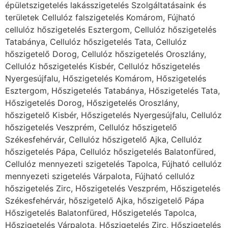
épületszigetelés lakásszigetelés Szolgáltatásaink és
területek Cellulóz falszigetelés Komárom, Fújható
cellulóz hőszigetelés Esztergom, Cellulóz hőszigetelés
Tatabánya, Cellulóz hőszigetelés Tata, Cellulóz
hőszigetelő Dorog, Cellulóz hőszigetelés Oroszlány,
Cellulóz hőszigetelés Kisbér, Cellulóz hőszigetelés
Nyergesújfalu, Hőszigetelés Komárom, Hőszigetelés
Esztergom, Hőszigetelés Tatabánya, Hőszigetelés Tata,
Hőszigetelés Dorog, Hőszigetelés Oroszlány,
hőszigetelő Kisbér, Hőszigetelés Nyergesújfalu, Cellulóz
hőszigetelés Veszprém, Cellulóz hőszigetelő
Székesfehérvár, Cellulóz hőszigetelő Ajka, Cellulóz
hőszigetelés Pápa, Cellulóz hőszigetelés Balatonfüred,
Cellulóz mennyezeti szigetelés Tapolca, Fújható cellulóz
mennyezeti szigetelés Várpalota, Fújható cellulóz
hőszigetelés Zirc, Hőszigetelés Veszprém, Hőszigetelés
Székesfehérvár, hőszigetelő Ajka, hőszigetelő Pápa
Hőszigetelés Balatonfüred, Hőszigetelés Tapolca,
Hőszigetelés Várpalota, Hőszigetelés Zirc, Hőszigetelés