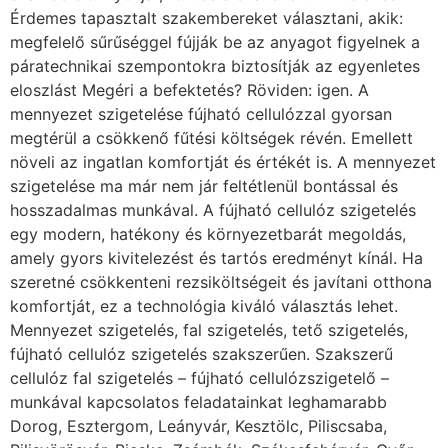
Érdemes tapasztalt szakembereket választani, akik:
megfelelő sűrűséggel fújják be az anyagot figyelnek a
páratechnikai szempontokra biztosítják az egyenletes
eloszlást Megéri a befektetés? Röviden: igen. A
mennyezet szigetelése fújható cellulózzal gyorsan
megtérül a csökkenő fűtési költségek révén. Emellett
növeli az ingatlan komfortját és értékét is. A mennyezet
szigetelése ma már nem jár feltétlenül bontással és
hosszadalmas munkával. A fújható cellulóz szigetelés
egy modern, hatékony és környezetbarát megoldás,
amely gyors kivitelezést és tartós eredményt kínál. Ha
szeretné csökkenteni rezsiköltségeit és javítani otthona
komfortját, ez a technológia kiváló választás lehet.
Mennyezet szigetelés, fal szigetelés, tető szigetelés,
fújható cellulóz szigetelés szakszerűen. Szakszerű
cellulóz fal szigetelés – fújható cellulózszigetelő –
munkával kapcsolatos feladatainkat leghamarabb
Dorog, Esztergom, Leányvár, Kesztölc, Piliscsaba,