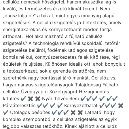
cellulóz nemcsak hőszigetel, hanem akusztikailag is
kiváló, és természetes érzetű klímát teremt. Nem
„dunsztolja be” a házat, mint egyes műanyag alapú
szigetelések. A cellulózszigetelés jó befektetés, amely
energiatakarékos és környezetbarát módon tartja
otthonát. Hol alkalmazható a fújható cellulóz
szigetelés? A technológia rendkívül sokoldalú: tetőtér
szigetelése belülről, födémek utólagos szigetelése
bontás nélkül, könnyűszerkezetes falak kitöltése, régi
épületek felújítása. Különösen ideális ott, ahol: bonyolult
a tetőszerkezet, sok a gerenda és áttörés, nem
szeretnénk nagy bontással járó munkát. Cellulóz vs.
hagyományos szigetelőanyagok Tulajdonság Fújható
cellulóz Üveggyapot Kőzetgyapot Hézagmentes
kitöltés ✔ ✖ ✖ Nyári hővédelem ✔✔✔ ✔ ✔✔
Páraáteresztés ✔✔ ✔ ✔ Környezetbarát ✔✔✔ ✖
✔ Utólagos beépítés ✔✔✔ ✖ ✖ Látható, hogy
komplex szempontból a cellulóz szigetelés az egyik
legjobb választás tetőkhöz. Kinek ajánlott a cellulóz