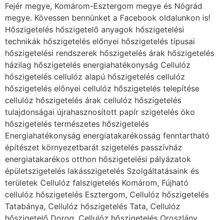
Fejér megye, Komárom-Esztergom megye és Nógrád
megye. Kövessen bennünket a Facebook oldalunkon is!
Hőszigetelés hőszigetelő anyagok hőszigetelési
technikák hőszigetelés előnyei hőszigetelés típusai
hőszigetelési rendszerek hőszigetelés árak hőszigetelés
házilag hőszigetelés energiahatékonyság Cellulóz
hőszigetelés cellulóz alapú hőszigetelés cellulóz
hőszigetelés előnyei cellulóz hőszigetelés telepítése
cellulóz hőszigetelés árak cellulóz hőszigetelés
tulajdonságai újrahasznosított papír szigetelés öko
hőszigetelés természetes hőszigetelés
Energiahatékonyság energiatakarékosság fenntartható
építészet környezetbarát szigetelés passzívház
energiatakarékos otthon hőszigetelési pályázatok
épületszigetelés lakásszigetelés Szolgáltatásaink és
területek Cellulóz falszigetelés Komárom, Fújható
cellulóz hőszigetelés Esztergom, Cellulóz hőszigetelés
Tatabánya, Cellulóz hőszigetelés Tata, Cellulóz
hőszigetelő Dorog, Cellulóz hőszigetelés Oroszlány,