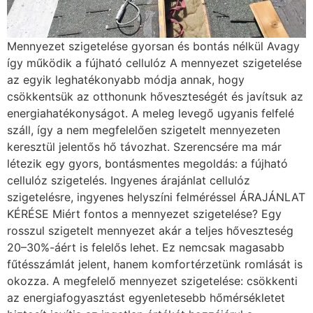
Mennyezet szigetelése gyorsan és bontás nélkül Avagy
így működik a fújható cellulóz A mennyezet szigetelése
az egyik leghatékonyabb módja annak, hogy
csökkentsük az otthonunk hőveszteségét és javítsuk az
energiahatékonyságot. A meleg levegő ugyanis felfelé
száll, így a nem megfelelően szigetelt mennyezeten
keresztül jelentős hő távozhat. Szerencsére ma már
létezik egy gyors, bontásmentes megoldás: a fújható
cellulóz szigetelés. Ingyenes árajánlat cellulóz
szigetelésre, ingyenes helyszíni felméréssel ÁRAJÁNLAT
KÉRÉSE Miért fontos a mennyezet szigetelése? Egy
rosszul szigetelt mennyezet akár a teljes hőveszteség
20–30%-áért is felelős lehet. Ez nemcsak magasabb
fűtésszámlát jelent, hanem komfortérzetünk romlását is
okozza. A megfelelő mennyezet szigetelése: csökkenti
az energiafogyasztást egyenletesebb hőmérsékletet