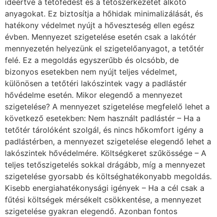
ideértve a tetőfedést és a tetőszerkezetet alkotó
anyagokat. Ez biztosítja a hőhidak minimalizálását, és
hatékony védelmet nyújt a hőveszteség ellen egész
évben. Mennyezet szigetelése esetén csak a lakótér
mennyezetén helyezünk el szigetelőanyagot, a tetőtér
felé. Ez a megoldás egyszerűbb és olcsóbb, de
bizonyos esetekben nem nyújt teljes védelmet,
különösen a tetőtéri lakószintek vagy a padlástér
hővédelme esetén. Mikor elegendő a mennyezet
szigetelése? A mennyezet szigetelése megfelelő lehet a
következő esetekben: Nem használt padlástér – Ha a
tetőtér tárolóként szolgál, és nincs hőkomfort igény a
padlástérben, a mennyezet szigetelése elegendő lehet a
lakószintek hővédelmére. Költségkeret szűkössége – A
teljes tetőszigetelés sokkal drágább, míg a mennyezet
szigetelése gyorsabb és költséghatékonyabb megoldás.
Kisebb energiahatékonysági igények – Ha a cél csak a
fűtési költségek mérsékelt csökkentése, a mennyezet
szigetelése gyakran elegendő. Azonban fontos