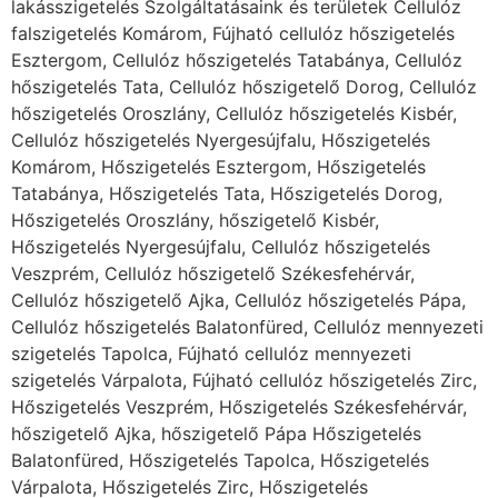
lakásszigetelés Szolgáltatásaink és területek Cellulóz
falszigetelés Komárom, Fújható cellulóz hőszigetelés
Esztergom, Cellulóz hőszigetelés Tatabánya, Cellulóz
hőszigetelés Tata, Cellulóz hőszigetelő Dorog, Cellulóz
hőszigetelés Oroszlány, Cellulóz hőszigetelés Kisbér,
Cellulóz hőszigetelés Nyergesújfalu, Hőszigetelés
Komárom, Hőszigetelés Esztergom, Hőszigetelés
Tatabánya, Hőszigetelés Tata, Hőszigetelés Dorog,
Hőszigetelés Oroszlány, hőszigetelő Kisbér,
Hőszigetelés Nyergesújfalu, Cellulóz hőszigetelés
Veszprém, Cellulóz hőszigetelő Székesfehérvár,
Cellulóz hőszigetelő Ajka, Cellulóz hőszigetelés Pápa,
Cellulóz hőszigetelés Balatonfüred, Cellulóz mennyezeti
szigetelés Tapolca, Fújható cellulóz mennyezeti
szigetelés Várpalota, Fújható cellulóz hőszigetelés Zirc,
Hőszigetelés Veszprém, Hőszigetelés Székesfehérvár,
hőszigetelő Ajka, hőszigetelő Pápa Hőszigetelés
Balatonfüred, Hőszigetelés Tapolca, Hőszigetelés
Várpalota, Hőszigetelés Zirc, Hőszigetelés