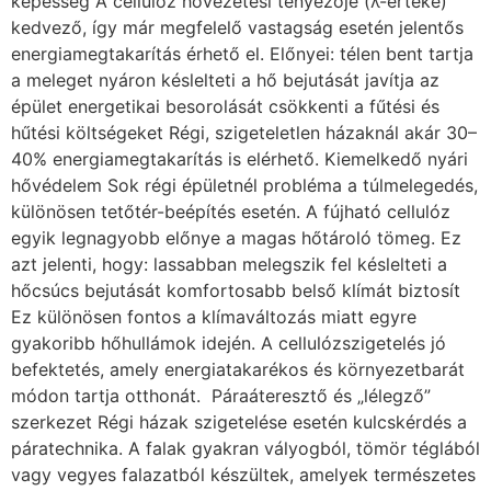
képesség A cellulóz hővezetési tényezője (λ-értéke)
kedvező, így már megfelelő vastagság esetén jelentős
energiamegtakarítás érhető el. Előnyei: télen bent tartja
a meleget nyáron késlelteti a hő bejutását javítja az
épület energetikai besorolását csökkenti a fűtési és
hűtési költségeket Régi, szigeteletlen házaknál akár 30–
40% energiamegtakarítás is elérhető. Kiemelkedő nyári
hővédelem Sok régi épületnél probléma a túlmelegedés,
különösen tetőtér-beépítés esetén. A fújható cellulóz
egyik legnagyobb előnye a magas hőtároló tömeg. Ez
azt jelenti, hogy: lassabban melegszik fel késlelteti a
hőcsúcs bejutását komfortosabb belső klímát biztosít
Ez különösen fontos a klímaváltozás miatt egyre
gyakoribb hőhullámok idején. A cellulózszigetelés jó
befektetés, amely energiatakarékos és környezetbarát
módon tartja otthonát. Páraáteresztő és „lélegző”
szerkezet Régi házak szigetelése esetén kulcskérdés a
páratechnika. A falak gyakran vályogból, tömör téglából
vagy vegyes falazatból készültek, amelyek természetes