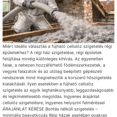
Miért ideális választás a fújható cellulóz szigetelés régi
épületekhez? A régi ház szigetelése, régi épületek
felújítása mindig különleges kihívás. Az egyenetlen
falak, a nehezen hozzáférhető födémszerkezetek, a
vegyes falazatok és az utólag beépített gépészeti
rendszerek mind megnehezítik a korszerű hőszigetelés
kialakítását. Ilyen esetekben a fújható cellulóz
szigetelés az egyik leghatékonyabb, leggazdaságosabb
és legkíméletesebb megoldás. Ingyenes árajánlat
cellulóz szigetelésre, ingyenes helyszíni felméréssel
ÁRAJÁNLAT KÉRÉSE Bontás nélküli szigetelés –
minimális beavatkozás Régi házak esetében gyakran