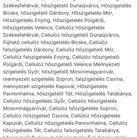
Székesfehérvár, hőszigetelő Dunaújváros, Hőszigetelés
Bicske, hőszigetelő Gárdony, Hőszigetelés Mór,
Hőszigetelés Enying, Hőszigetelés Polgárdi,
Hőszigetelés Velence, Cellulóz hőszigetelés
Székesfehérvár, Cellulóz hőszigetelő Dunaújváros,
Fújható cellulóz hőszigetelés Bicske, Cellulóz
falszigetelés Gárdony, Cellulóz hőszigetelő Mór,
Cellulóz falszigetelés Enying, Cellulóz hőszigetelő
Polgárdi, Cellulóz hőszigetelő Velence Mennyezeti
szigetelés Győr, hőszigetelő Mosonmagyaróvár,
mennyezeti szigetelés Sopron, falszigetelés Csorna,
mennyezeti szigetelés Kapuvár, Hőszigetelés
Pannonhalma, hőszigetelő Tét, Hőszigetelés Tatabánya,
Cellulóz hőszigetelés Győr, Cellulóz hőszigetelés
Mosonmagyaróvár, Cellulóz hőszigetelés Sopron,
Cellulóz hőszigetelő Csorna, Cellulóz hőszigetelés
Kapuvár, Cellulóz hőszigetelés Pannonhalma, Cellulóz
hőszigetelés Tét, Cellulóz falszigetelés Tatabánya,