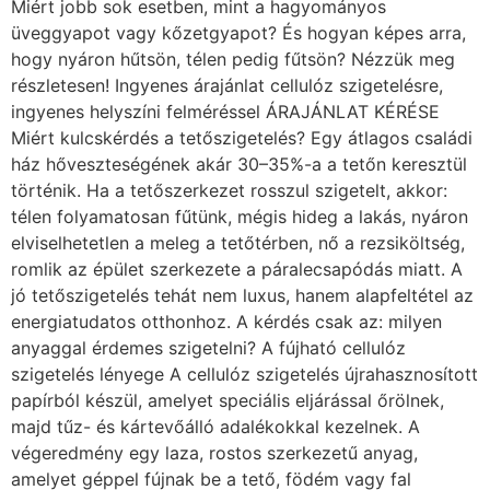
Miért jobb sok esetben, mint a hagyományos
üveggyapot vagy kőzetgyapot? És hogyan képes arra,
hogy nyáron hűtsön, télen pedig fűtsön? Nézzük meg
részletesen! Ingyenes árajánlat cellulóz szigetelésre,
ingyenes helyszíni felméréssel ÁRAJÁNLAT KÉRÉSE
Miért kulcskérdés a tetőszigetelés? Egy átlagos családi
ház hőveszteségének akár 30–35%-a a tetőn keresztül
történik. Ha a tetőszerkezet rosszul szigetelt, akkor:
télen folyamatosan fűtünk, mégis hideg a lakás, nyáron
elviselhetetlen a meleg a tetőtérben, nő a rezsiköltség,
romlik az épület szerkezete a páralecsapódás miatt. A
jó tetőszigetelés tehát nem luxus, hanem alapfeltétel az
energiatudatos otthonhoz. A kérdés csak az: milyen
anyaggal érdemes szigetelni? A fújható cellulóz
szigetelés lényege A cellulóz szigetelés újrahasznosított
papírból készül, amelyet speciális eljárással őrölnek,
majd tűz- és kártevőálló adalékokkal kezelnek. A
végeredmény egy laza, rostos szerkezetű anyag,
amelyet géppel fújnak be a tető, födém vagy fal