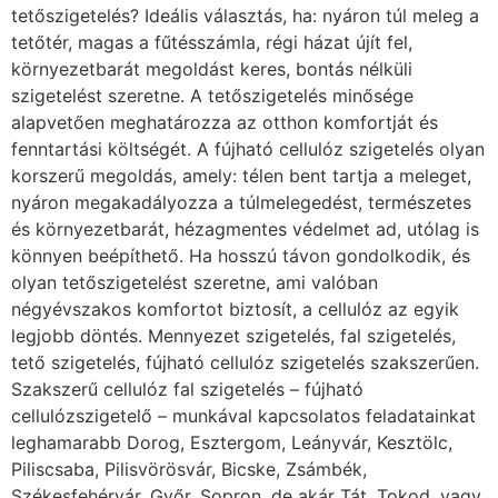
tetőszigetelés? Ideális választás, ha: nyáron túl meleg a
tetőtér, magas a fűtésszámla, régi házat újít fel,
környezetbarát megoldást keres, bontás nélküli
szigetelést szeretne. A tetőszigetelés minősége
alapvetően meghatározza az otthon komfortját és
fenntartási költségét. A fújható cellulóz szigetelés olyan
korszerű megoldás, amely: télen bent tartja a meleget,
nyáron megakadályozza a túlmelegedést, természetes
és környezetbarát, hézagmentes védelmet ad, utólag is
könnyen beépíthető. Ha hosszú távon gondolkodik, és
olyan tetőszigetelést szeretne, ami valóban
négyévszakos komfortot biztosít, a cellulóz az egyik
legjobb döntés. Mennyezet szigetelés, fal szigetelés,
tető szigetelés, fújható cellulóz szigetelés szakszerűen.
Szakszerű cellulóz fal szigetelés – fújható
cellulózszigetelő – munkával kapcsolatos feladatainkat
leghamarabb Dorog, Esztergom, Leányvár, Kesztölc,
Piliscsaba, Pilisvörösvár, Bicske, Zsámbék,
Székesfehérvár, Győr, Sopron, de akár Tát, Tokod, vagy