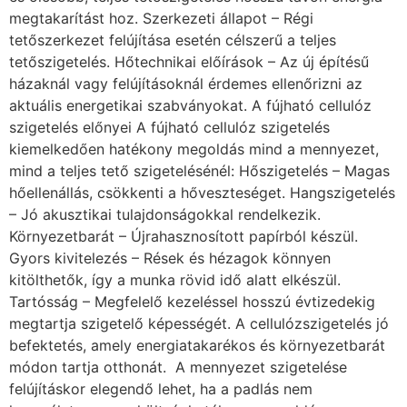
megtakarítást hoz. Szerkezeti állapot – Régi
tetőszerkezet felújítása esetén célszerű a teljes
tetőszigetelés. Hőtechnikai előírások – Az új építésű
házaknál vagy felújításoknál érdemes ellenőrizni az
aktuális energetikai szabványokat. A fújható cellulóz
szigetelés előnyei A fújható cellulóz szigetelés
kiemelkedően hatékony megoldás mind a mennyezet,
mind a teljes tető szigetelésénél: Hőszigetelés – Magas
hőellenállás, csökkenti a hőveszteséget. Hangszigetelés
– Jó akusztikai tulajdonságokkal rendelkezik.
Környezetbarát – Újrahasznosított papírból készül.
Gyors kivitelezés – Rések és hézagok könnyen
kitölthetők, így a munka rövid idő alatt elkészül.
Tartósság – Megfelelő kezeléssel hosszú évtizedekig
megtartja szigetelő képességét. A cellulózszigetelés jó
befektetés, amely energiatakarékos és környezetbarát
módon tartja otthonát. A mennyezet szigetelése
felújításkor elegendő lehet, ha a padlás nem