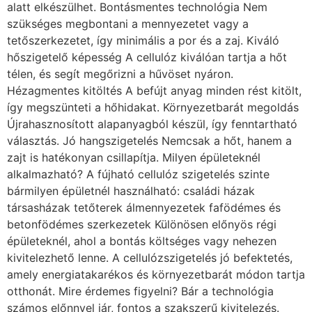
alatt elkészülhet. Bontásmentes technológia Nem
szükséges megbontani a mennyezetet vagy a
tetőszerkezetet, így minimális a por és a zaj. Kiváló
hőszigetelő képesség A cellulóz kiválóan tartja a hőt
télen, és segít megőrizni a hűvöset nyáron.
Hézagmentes kitöltés A befújt anyag minden rést kitölt,
így megszünteti a hőhidakat. Környezetbarát megoldás
Újrahasznosított alapanyagból készül, így fenntartható
választás. Jó hangszigetelés Nemcsak a hőt, hanem a
zajt is hatékonyan csillapítja. Milyen épületeknél
alkalmazható? A fújható cellulóz szigetelés szinte
bármilyen épületnél használható: családi házak
társasházak tetőterek álmennyezetek fafödémes és
betonfödémes szerkezetek Különösen előnyös régi
épületeknél, ahol a bontás költséges vagy nehezen
kivitelezhető lenne. A cellulózszigetelés jó befektetés,
amely energiatakarékos és környezetbarát módon tartja
otthonát. Mire érdemes figyelni? Bár a technológia
számos előnnyel jár, fontos a szakszerű kivitelezés.