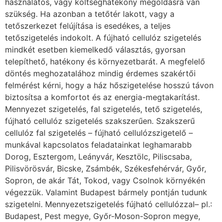
használatos, vagy költséghatékony megoldásra van
szükség. Ha azonban a tetőtér lakott, vagy a
tetőszerkezet felújítása is esedékes, a teljes
tetőszigetelés indokolt. A fújható cellulóz szigetelés
mindkét esetben kiemelkedő választás, gyorsan
telepíthető, hatékony és környezetbarát. A megfelelő
döntés meghozatalához mindig érdemes szakértői
felmérést kérni, hogy a ház hőszigetelése hosszú távon
biztosítsa a komfortot és az energia-megtakarítást.
Mennyezet szigetelés, fal szigetelés, tető szigetelés,
fújható cellulóz szigetelés szakszerűen. Szakszerű
cellulóz fal szigetelés – fújható cellulózszigetelő –
munkával kapcsolatos feladatainkat leghamarabb
Dorog, Esztergom, Leányvár, Kesztölc, Piliscsaba,
Pilisvörösvár, Bicske, Zsámbék, Székesfehérvár, Győr,
Sopron, de akár Tát, Tokod, vagy Csolnok környékén
végezzük. Valamint Budapest bármely pontján tudunk
szigetelni. Mennyezetszigetelés fújható cellulózzal– pl.:
Budapest, Pest megye, Győr-Moson-Sopron megye,