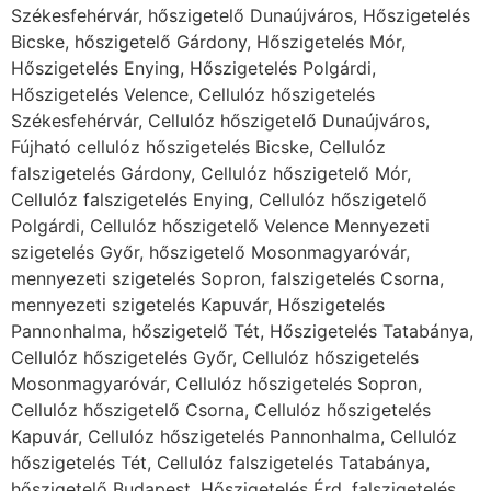
Székesfehérvár, hőszigetelő Dunaújváros, Hőszigetelés
Bicske, hőszigetelő Gárdony, Hőszigetelés Mór,
Hőszigetelés Enying, Hőszigetelés Polgárdi,
Hőszigetelés Velence, Cellulóz hőszigetelés
Székesfehérvár, Cellulóz hőszigetelő Dunaújváros,
Fújható cellulóz hőszigetelés Bicske, Cellulóz
falszigetelés Gárdony, Cellulóz hőszigetelő Mór,
Cellulóz falszigetelés Enying, Cellulóz hőszigetelő
Polgárdi, Cellulóz hőszigetelő Velence Mennyezeti
szigetelés Győr, hőszigetelő Mosonmagyaróvár,
mennyezeti szigetelés Sopron, falszigetelés Csorna,
mennyezeti szigetelés Kapuvár, Hőszigetelés
Pannonhalma, hőszigetelő Tét, Hőszigetelés Tatabánya,
Cellulóz hőszigetelés Győr, Cellulóz hőszigetelés
Mosonmagyaróvár, Cellulóz hőszigetelés Sopron,
Cellulóz hőszigetelő Csorna, Cellulóz hőszigetelés
Kapuvár, Cellulóz hőszigetelés Pannonhalma, Cellulóz
hőszigetelés Tét, Cellulóz falszigetelés Tatabánya,
hőszigetelő Budapest, Hőszigetelés Érd, falszigetelés