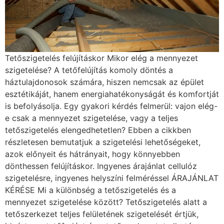
Tetőszigetelés felújításkor Mikor elég a mennyezet
szigetelése? A tetőfelújítás komoly döntés a
háztulajdonosok számára, hiszen nemcsak az épület
esztétikáját, hanem energiahatékonyságát és komfortját
is befolyásolja. Egy gyakori kérdés felmerül: vajon elég-
e csak a mennyezet szigetelése, vagy a teljes
tetőszigetelés elengedhetetlen? Ebben a cikkben
részletesen bemutatjuk a szigetelési lehetőségeket,
azok előnyeit és hátrányait, hogy könnyebben
dönthessen felújításkor. Ingyenes árajánlat cellulóz
szigetelésre, ingyenes helyszíni felméréssel ÁRAJÁNLAT
KÉRÉSE Mi a különbség a tetőszigetelés és a
mennyezet szigetelése között? Tetőszigetelés alatt a
tetőszerkezet teljes felületének szigetelését értjük,