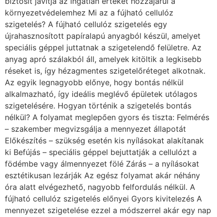
biztosít javítja az ingatlan értékét hozzájárul a
környezetvédelemhez Mi az a fújható cellulóz
szigetelés? A fújható cellulóz szigetelés egy
újrahasznosított papíralapú anyagból készül, amelyet
speciális géppel juttatnak a szigetelendő felületre. Az
anyag apró szálakból áll, amelyek kitöltik a legkisebb
réseket is, így hézagmentes szigetelőréteget alkotnak.
Az egyik legnagyobb előnye, hogy bontás nélkül
alkalmazható, így ideális meglévő épületek utólagos
szigetelésére. Hogyan történik a szigetelés bontás
nélkül? A folyamat meglepően gyors és tiszta: Felmérés
– szakember megvizsgálja a mennyezet állapotát
Előkészítés – szükség esetén kis nyílásokat alakítanak
ki Befújás – speciális géppel bejuttatják a cellulózt a
födémbe vagy álmennyezet fölé Zárás – a nyílásokat
esztétikusan lezárják Az egész folyamat akár néhány
óra alatt elvégezhető, nagyobb felfordulás nélkül. A
fújható cellulóz szigetelés előnyei Gyors kivitelezés A
mennyezet szigetelése ezzel a módszerrel akár egy nap