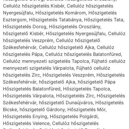
Cellulóz hőszigetelés Kisbér, Cellulóz hőszigetelés
Nyergesújfalu, Hőszigetelés Komárom, Hőszigetelés
Esztergom, Hőszigetelés Tatabánya, Hőszigetelés Tata,
Hőszigetelés Dorog, Hőszigetelés Oroszlány,
hőszigetelő Kisbér, Hőszigetelés Nyergesújfalu, Cellulóz
hőszigetelés Veszprém, Cellulóz hőszigetelő
Székesfehérvár, Cellulóz hőszigetelő Ajka, Cellulóz
hőszigetelés Pápa, Cellulóz hőszigetelés Balatonfüred,
Cellulóz mennyezeti szigetelés Tapolca, Fújható cellulóz
mennyezeti szigetelés Várpalota, Fújható cellulóz
hőszigetelés Zirc, Hőszigetelés Veszprém, Hőszigetelés
Székesfehérvár, hőszigetelő Ajka, hőszigetelő Pápa
Hőszigetelés Balatonfüred, Hőszigetelés Tapolca,
Hőszigetelés Várpalota, Hőszigetelés Zirc, Hőszigetelés
Székesfehérvár, hőszigetelő Dunaújváros, Hőszigetelés
Bicske, hőszigetelő Gárdony, Hőszigetelés Mór,
Hőszigetelés Enying, Hőszigetelés Polgárdi,
Hőszigetelés Velence, Cellulóz hőszigetelés