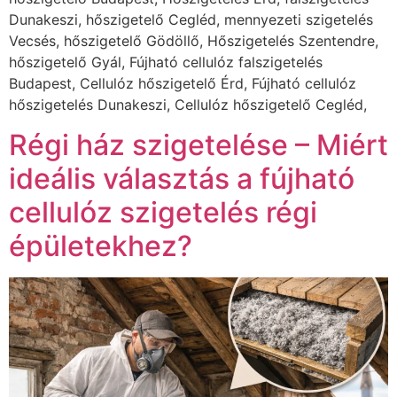
Dunakeszi, hőszigetelő Cegléd, mennyezeti szigetelés
Vecsés, hőszigetelő Gödöllő, Hőszigetelés Szentendre,
hőszigetelő Gyál, Fújható cellulóz falszigetelés
Budapest, Cellulóz hőszigetelő Érd, Fújható cellulóz
hőszigetelés Dunakeszi, Cellulóz hőszigetelő Cegléd,
Régi ház szigetelése – Miért
ideális választás a fújható
cellulóz szigetelés régi
épületekhez?