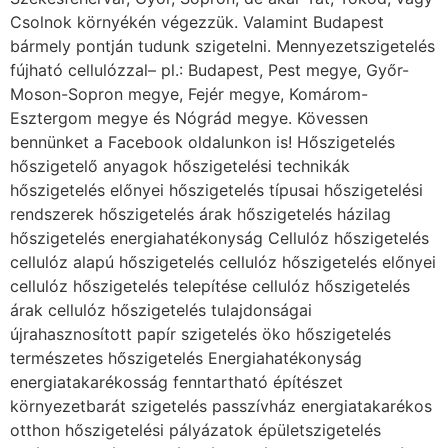
Csolnok környékén végezzük. Valamint Budapest
bármely pontján tudunk szigetelni. Mennyezetszigetelés
fújható cellulózzal– pl.: Budapest, Pest megye, Győr-
Moson-Sopron megye, Fejér megye, Komárom-
Esztergom megye és Nógrád megye. Kövessen
bennünket a Facebook oldalunkon is! Hőszigetelés
hőszigetelő anyagok hőszigetelési technikák
hőszigetelés előnyei hőszigetelés típusai hőszigetelési
rendszerek hőszigetelés árak hőszigetelés házilag
hőszigetelés energiahatékonyság Cellulóz hőszigetelés
cellulóz alapú hőszigetelés cellulóz hőszigetelés előnyei
cellulóz hőszigetelés telepítése cellulóz hőszigetelés
árak cellulóz hőszigetelés tulajdonságai
újrahasznosított papír szigetelés öko hőszigetelés
természetes hőszigetelés Energiahatékonyság
energiatakarékosság fenntartható építészet
környezetbarát szigetelés passzívház energiatakarékos
otthon hőszigetelési pályázatok épületszigetelés