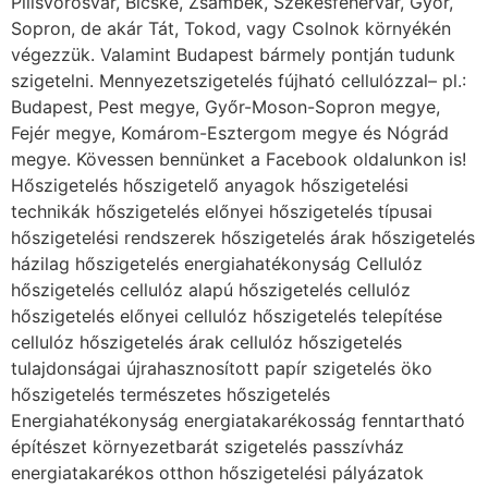
Pilisvörösvár, Bicske, Zsámbék, Székesfehérvár, Győr,
Sopron, de akár Tát, Tokod, vagy Csolnok környékén
végezzük. Valamint Budapest bármely pontján tudunk
szigetelni. Mennyezetszigetelés fújható cellulózzal– pl.:
Budapest, Pest megye, Győr-Moson-Sopron megye,
Fejér megye, Komárom-Esztergom megye és Nógrád
megye. Kövessen bennünket a Facebook oldalunkon is!
Hőszigetelés hőszigetelő anyagok hőszigetelési
technikák hőszigetelés előnyei hőszigetelés típusai
hőszigetelési rendszerek hőszigetelés árak hőszigetelés
házilag hőszigetelés energiahatékonyság Cellulóz
hőszigetelés cellulóz alapú hőszigetelés cellulóz
hőszigetelés előnyei cellulóz hőszigetelés telepítése
cellulóz hőszigetelés árak cellulóz hőszigetelés
tulajdonságai újrahasznosított papír szigetelés öko
hőszigetelés természetes hőszigetelés
Energiahatékonyság energiatakarékosság fenntartható
építészet környezetbarát szigetelés passzívház
energiatakarékos otthon hőszigetelési pályázatok