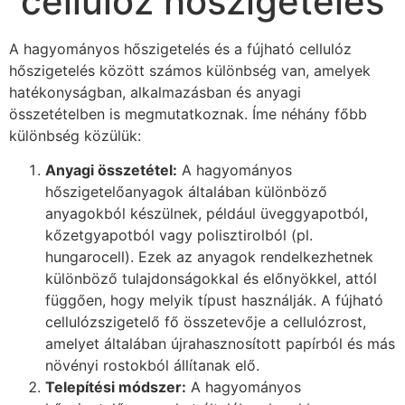
cellulóz hőszigetelés
A hagyományos hőszigetelés és a fújható cellulóz
hőszigetelés között számos különbség van, amelyek
hatékonyságban, alkalmazásban és anyagi
összetételben is megmutatkoznak. Íme néhány főbb
különbség közülük:
Anyagi összetétel:
A hagyományos
hőszigetelőanyagok általában különböző
anyagokból készülnek, például üveggyapotból,
kőzetgyapotból vagy polisztirolból (pl.
hungarocell). Ezek az anyagok rendelkezhetnek
különböző tulajdonságokkal és előnyökkel, attól
függően, hogy melyik típust használják. A fújható
cellulózszigetelő fő összetevője a cellulózrost,
amelyet általában újrahasznosított papírból és más
növényi rostokból állítanak elő.
Telepítési módszer:
A hagyományos