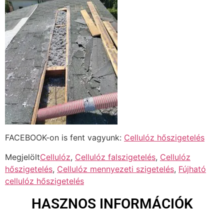
FACEBOOK-on is fent vagyunk:
Cellulóz hőszigetelés
Megjelölt
Cellulóz
,
Cellulóz falszigetelés
,
Cellulóz
hőszigetelés
,
Cellulóz mennyezeti szigetelés
,
Fújható
cellulóz hőszigetelés
HASZNOS INFORMÁCIÓK