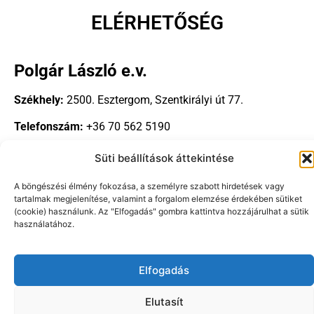
ELÉRHETŐSÉG
Polgár László e.v.
Székhely:
2500. Esztergom, Szentkirályi út 77.
Telefonszám:
+36 70 562 5190
E-mail cím:
laszloteto@gmail.com
Süti beállítások áttekintése
A böngészési élmény fokozása, a személyre szabott hirdetések vagy
tartalmak megjelenítése, valamint a forgalom elemzése érdekében sütiket
(cookie) használunk. Az "Elfogadás" gombra kattintva hozzájárulhat a sütik
használatához.
Copyright © 2024-2026 |
cellulozszigetelo.hu
| Minden jog
fenntartva!
Elfogadás
Elutasít