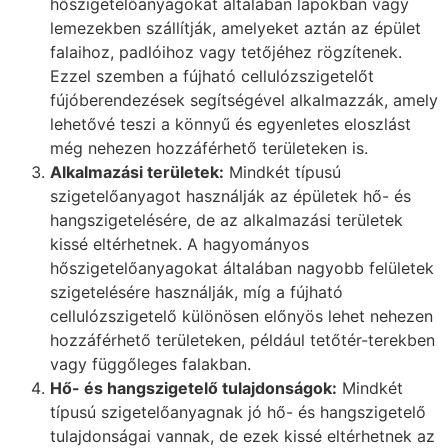
hőszigetelőanyagokat általában lapokban vagy
lemezekben szállítják, amelyeket aztán az épület
falaihoz, padlóihoz vagy tetőjéhez rögzítenek.
Ezzel szemben a fújható cellulózszigetelőt
fújóberendezések segítségével alkalmazzák, amely
lehetővé teszi a könnyű és egyenletes eloszlást
még nehezen hozzáférhető területeken is.
Alkalmazási területek:
Mindkét típusú
szigetelőanyagot használják az épületek hő- és
hangszigetelésére, de az alkalmazási területek
kissé eltérhetnek. A hagyományos
hőszigetelőanyagokat általában nagyobb felületek
szigetelésére használják, míg a fújható
cellulózszigetelő különösen előnyös lehet nehezen
hozzáférhető területeken, például tetőtér-terekben
vagy függőleges falakban.
Hő- és hangszigetelő tulajdonságok:
Mindkét
típusú szigetelőanyagnak jó hő- és hangszigetelő
tulajdonságai vannak, de ezek kissé eltérhetnek az