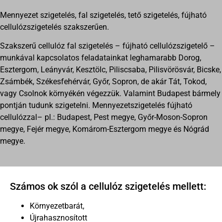
Mennyezet szigetelés, fal szigetelés, tető szigetelés, fújható
cellulózszigetelés szakszerűen.
Szakszerű cellulóz fal szigetelés – fújható cellulózszigetelő –
munkával kapcsolatos feladatainkat leghamarabb Dorog,
Esztergom, Leányvár, Kesztölc, Piliscsaba, Pilisvörösvár, Bicske,
Zsámbék, Székesfehérvár, Győr, Sopron, de akár Tát, Tokod,
vagy Csolnok környékén végezzük. Valamint Budapest bármely
pontján tudunk szigetelni. Mennyezetszigetelés fújható
cellulózzal– pl.: Budapest, Pest megye, Győr-Moson-Sopron
megye, Fejér megye, Komárom-Esztergom megye és Nógrád
megye.
Számos ok szól a cellulóz szigetelés mellett:
Környezetbarát,
Újrahasznosított