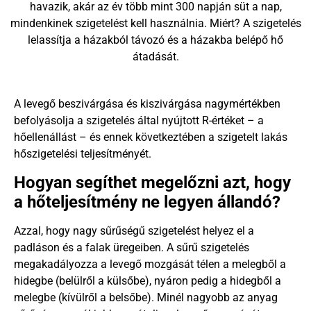
havazik, akár az év több mint 300 napján süt a nap,
mindenkinek szigetelést kell használnia. Miért? A szigetelés
lelassítja a házakból távozó és a házakba belépő hő
átadását.
A levegő beszivárgása és kiszivárgása nagymértékben
befolyásolja a szigetelés által nyújtott R-értéket – a
hőellenállást – és ennek következtében a szigetelt lakás
hőszigetelési teljesítményét.
Hogyan segíthet megelőzni azt, hogy
a hőteljesítmény ne legyen állandó?
Azzal, hogy nagy sűrűségű szigetelést helyez el a
padláson és a falak üregeiben. A sűrű szigetelés
megakadályozza a levegő mozgását télen a melegből a
hidegbe (belülről a külsőbe), nyáron pedig a hidegből a
melegbe (kívülről a belsőbe). Minél nagyobb az anyag