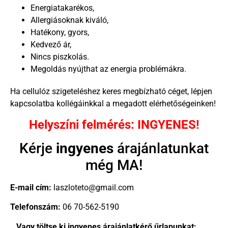
Energiatakarékos,
Allergiásoknak kiváló,
Hatékony, gyors,
Kedvező ár,
Nincs piszkolás.
Megoldás nyújthat az energia problémákra.
Ha cellulóz szigeteléshez keres megbízható céget, lépjen
kapcsolatba kollégáinkkal a megadott elérhetőségeinken!
Helyszíni felmérés: INGYENES!
Kérje
ingyenes
árajánlatunkat
még MA!
E-mail cím:
laszloteto@gmail.com
Telefonszám:
06 70-562-5190
…Vagy töltse ki ingyenes árajánlatkérő űrlapunkat: