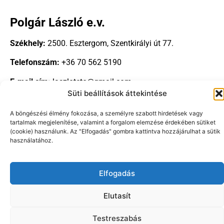
Polgár László e.v.
Székhely:
2500. Esztergom, Szentkirályi út 77.
Telefonszám:
+36 70 562 5190
E-mail cím:
laszloteto@gmail.com
Süti beállítások áttekintése
A böngészési élmény fokozása, a személyre szabott hirdetések vagy
tartalmak megjelenítése, valamint a forgalom elemzése érdekében sütiket
(cookie) használunk. Az "Elfogadás" gombra kattintva hozzájárulhat a sütik
használatához.
Copyright © 2024-2026 |
cellulozszigetelo.hu
| Minden jog
fenntartva!
Elfogadás
Elutasít
Testreszabás