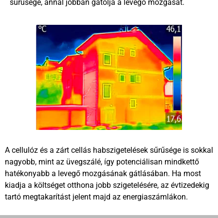
sűrűsége, annál jobban gátolja a levegő mozgását.
A cellulóz és a zárt cellás habszigetelések sűrűsége is sokkal
nagyobb, mint az üvegszálé, így potenciálisan mindkettő
hatékonyabb a levegő mozgásának gátlásában. Ha most
kiadja a költséget otthona jobb szigetelésére, az évtizedekig
tartó megtakarítást jelent majd az energiaszámlákon.