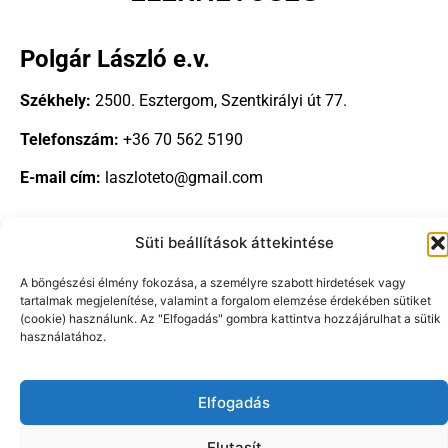
Polgár László e.v.
Székhely:
2500. Esztergom, Szentkirályi út 77.
Telefonszám:
+36 70 562 5190
E-mail cím:
laszloteto@gmail.com
Süti beállítások áttekintése
A böngészési élmény fokozása, a személyre szabott hirdetések vagy
tartalmak megjelenítése, valamint a forgalom elemzése érdekében sütiket
Copyright © 2024-2026 |
cellulozszigetelo.hu
| Minden jog
(cookie) használunk. Az "Elfogadás" gombra kattintva hozzájárulhat a sütik
fenntartva!
használatához.
Elfogadás
Elutasít