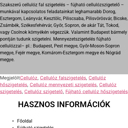
Szakszerű cellulóz fal szigetelés – fújható cellulózszigetelő –
munkával kapcsolatos feladatainkat leghamarabb Dorog,
Esztergom, Leányvár, Kesztölc, Piliscsaba, Pilisvörösvár, Bicske,
Zsámbék, Székesfehérvár, Győr, Sopron, de akár Tát, Tokod,
vagy Csolnok környékén végezzük. Valamint Budapest bármely
pontján tudunk szigetelni. Mennyezetszigetelés fújható
cellulózzal– pl.: Budapest, Pest megye, Győr-Moson-Sopron
megye, Fejér megye, Komárom-Esztergom megye és Nógrád
megye.
Megjelölt
Cellulóz
,
Cellulóz falszigetelés
,
Cellulóz
hőszigetelés
,
Cellulóz mennyezeti szigetelés
,
Cellulóz
szigetelés
,
Cellulóz szigetelő
,
Fújható cellulóz hőszigetelés
HASZNOS INFORMÁCIÓK
Főoldal
Fújható szigetelés