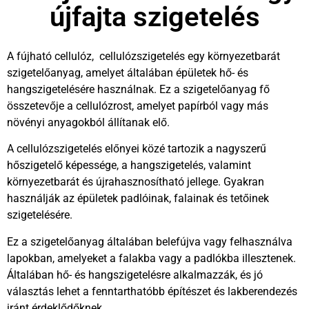
újfajta szigetelés
A fújható cellulóz, cellulózszigetelés egy környezetbarát
szigetelőanyag, amelyet általában épületek hő- és
hangszigetelésére használnak. Ez a szigetelőanyag fő
összetevője a cellulózrost, amelyet papírból vagy más
növényi anyagokból állítanak elő.
A cellulózszigetelés előnyei közé tartozik a nagyszerű
hőszigetelő képessége, a hangszigetelés, valamint
környezetbarát és újrahasznosítható jellege. Gyakran
használják az épületek padlóinak, falainak és tetőinek
szigetelésére.
Ez a szigetelőanyag általában belefújva vagy felhasználva
lapokban, amelyeket a falakba vagy a padlókba illesztenek.
Általában hő- és hangszigetelésre alkalmazzák, és jó
választás lehet a fenntarthatóbb építészet és lakberendezés
iránt érdeklődőknek.