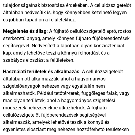
tulajdonságainak biztosítása érdekében. A cellulózszigetelőt
általában nedvesítik is, hogy könnyebben kezelhető legyen
és jobban tapadjon a felületekhez.
Megjelenés és állag:
A fújható cellulózszigetelő apró, rostos
szerkezetű anyag, amely könnyen fújható fújóberendezések
segítségével. Nedvesített állapotban olyan konzisztenciát
kap, amely lehetővé teszi a könnyű felhordást és a
szabályos eloszlást a felületeken.
Használati területek és alkalmazás:
A cellulózszigetelőt
általában ott alkalmazzák, ahol a hagyományos
szigetelőanyagok nehezen vagy egyáltalán nem
alkalmazhatók. Például tetőtér-terek, függőleges falak, vagy
más olyan területek, ahol a hagyományos szigetelési
módszerek nehézségekbe ütközhetnek. A fújható
cellulózszigetelőt fújóberendezések segítségével
alkalmazzák, amelyek lehetővé teszik a könnyű és
egyenletes eloszlást még nehezen hozzáférhető területeken