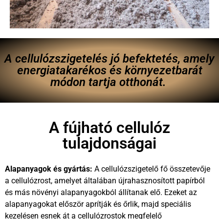
A cellulózszigetelés jó befektetés, amely
energiatakarékos és környezetbarát
módon tartja otthonát.
A fújható cellulóz
tulajdonságai
Alapanyagok és gyártás:
A cellulózszigetelő fő összetevője
a cellulózrost, amelyet általában újrahasznosított papírból
és más növényi alapanyagokból állítanak elő. Ezeket az
alapanyagokat először aprítják és őrlik, majd speciális
kezelésen esnek át a cellulózrostok megfelelő