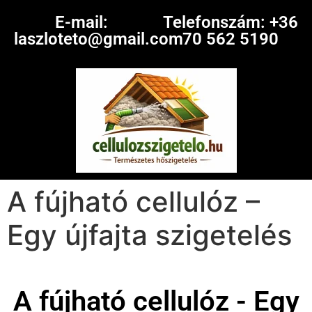
E-mail:
Telefonszám: +36
laszloteto@gmail.com
70 562 5190
A fújható cellulóz –
Egy újfajta szigetelés
A fújható cellulóz - Egy