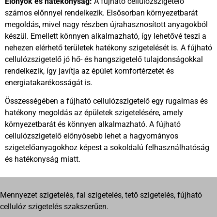
Előnyök és hatékonyság:
A fújható cellulózszigetelő
számos előnnyel rendelkezik. Elsősorban környezetbarát
megoldás, mivel nagy részben újrahasznosított anyagokból
készül. Emellett könnyen alkalmazható, így lehetővé teszi a
nehezen elérhető területek hatékony szigetelését is. A fújható
cellulózszigetelő jó hő- és hangszigetelő tulajdonságokkal
rendelkezik, így javítja az épület komfortérzetét és
energiatakarékosságát is.
Összességében a fújható cellulózszigetelő egy rugalmas és
hatékony megoldás az épületek szigetelésére, amely
környezetbarát és könnyen alkalmazható. A fújható
cellulózszigetelő előnyösebb lehet a hagyományos
szigetelőanyagokhoz képest a sokoldalú felhasználhatóság
és hatékonyság miatt.
Mennyezet szigetelés, fal szigetelés, tető szigetelés, fújható
cellulóz szigetelés szakszerűen.