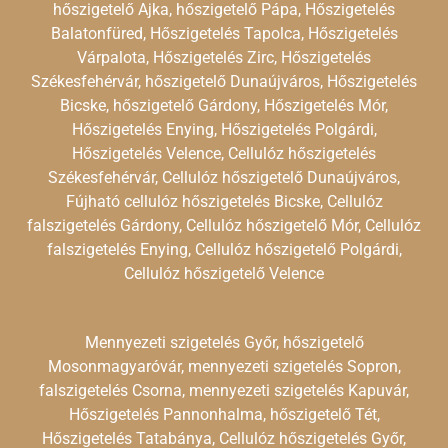
hőszigetelő Ajka, hőszigetelő Pápa, Hőszigetelés
Balatonfüred, Hőszigetelés Tapolca, Hőszigetelés
Várpalota, Hőszigetelés Zirc, Hőszigetelés
Székesfehérvár, hőszigetelő Dunaújváros, Hőszigetelés
Bicske, hőszigetelő Gárdony, Hőszigetelés Mór,
Hőszigetelés Enying, Hőszigetelés Polgárdi,
Hőszigetelés Velence, Cellulóz hőszigetelés
Székesfehérvár, Cellulóz hőszigetelő Dunaújváros,
Fújható cellulóz hőszigetelés Bicske, Cellulóz
falszigetelés Gárdony, Cellulóz hőszigetelő Mór, Cellulóz
falszigetelés Enying, Cellulóz hőszigetelő Polgárdi,
Cellulóz hőszigetelő Velence
Mennyezeti szigetelés Győr, hőszigetelő
Mosonmagyaróvár, mennyezeti szigetelés Sopron,
falszigetelés Csorna, mennyezeti szigetelés Kapuvár,
Hőszigetelés Pannonhalma, hőszigetelő Tét,
Hőszigetelés Tatabánya, Cellulóz hőszigetelés Győr,