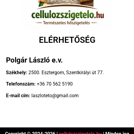
ELÉRHETŐSÉG
Polgár László e.v.
Székhely:
2500. Esztergom, Szentkirályi út 77.
Telefonszám:
+36 70 562 5190
E-mail cím:
laszloteto@gmail.com
Copyright © 2024-2026 |
cellulozszigetelo.hu
| Minden jog