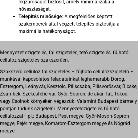
légzáróságot biztosít, amely minimalizálja a
hőveszteséget.
Telepítés minősége
: A megfelelően képzett
szakemberek által végzett telepítés biztosítja a
maximális hatékonyságot.
Mennyezet szigetelés, fal szigetelés, tető szigetelés, fújható
cellulóz szigetelés szakszerűen.
Szakszerű cellulóz fal szigetelés – fújható cellulózszigetelő –
munkával kapcsolatos feladatainkat leghamarabb Dorog,
Esztergom, Leányvár, Kesztölc, Piliscsaba, Pilisvörösvár, Bicske,
Zsámbék, Székesfehérvár, Győr, Sopron, de akár Tát, Tokod,
vagy Csolnok környékén végezzük. Valamint Budapest bármely
pontján tudunk szigetelni. Mennyezetszigetelés fújható
cellulózzal– pl.: Budapest, Pest megye, Győr-Moson-Sopron
megye, Fejér megye, Komárom-Esztergom megye és Nógrád
megye.