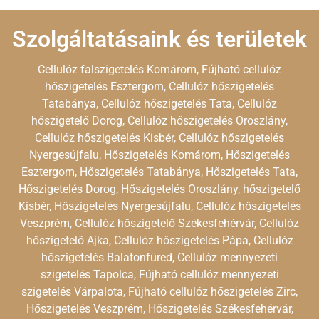
Szolgáltatásaink és területek
Cellulóz falszigetelés Komárom, Fújható cellulóz
hőszigetelés Esztergom, Cellulóz hőszigetelés
Tatabánya, Cellulóz hőszigetelés Tata, Cellulóz
hőszigetelő Dorog, Cellulóz hőszigetelés Oroszlány,
Cellulóz hőszigetelés Kisbér, Cellulóz hőszigetelés
Nyergesújfalu, Hőszigetelés Komárom, Hőszigetelés
Esztergom, Hőszigetelés Tatabánya, Hőszigetelés Tata,
Hőszigetelés Dorog, Hőszigetelés Oroszlány, hőszigetelő
Kisbér, Hőszigetelés Nyergesújfalu, Cellulóz hőszigetelés
Veszprém, Cellulóz hőszigetelő Székesfehérvár, Cellulóz
hőszigetelő Ajka, Cellulóz hőszigetelés Pápa, Cellulóz
hőszigetelés Balatonfüred, Cellulóz mennyezeti
szigetelés Tapolca, Fújható cellulóz mennyezeti
szigetelés Várpalota, Fújható cellulóz hőszigetelés Zirc,
Hőszigetelés Veszprém, Hőszigetelés Székesfehérvár,