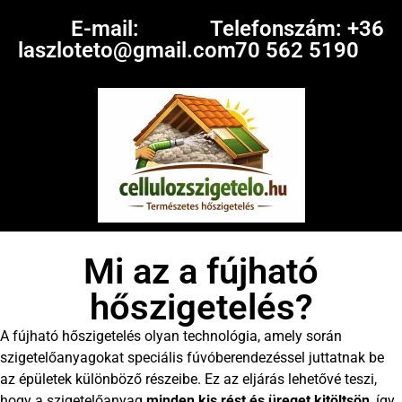
E-mail:
Telefonszám: +36
laszloteto@gmail.com
70 562 5190
Mi az a fújható
hőszigetelés?
A fújható hőszigetelés olyan technológia, amely során
szigetelőanyagokat speciális fúvóberendezéssel juttatnak be
az épületek különböző részeibe. Ez az eljárás lehetővé teszi,
hogy a szigetelőanyag
minden kis rést és üreget kitöltsön
, így