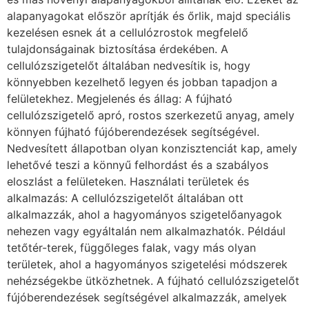
alapanyagokat először aprítják és őrlik, majd speciális
kezelésen esnek át a cellulózrostok megfelelő
tulajdonságainak biztosítása érdekében. A
cellulózszigetelőt általában nedvesítik is, hogy
könnyebben kezelhető legyen és jobban tapadjon a
felületekhez. Megjelenés és állag: A fújható
cellulózszigetelő apró, rostos szerkezetű anyag, amely
könnyen fújható fújóberendezések segítségével.
Nedvesített állapotban olyan konzisztenciát kap, amely
lehetővé teszi a könnyű felhordást és a szabályos
eloszlást a felületeken. Használati területek és
alkalmazás: A cellulózszigetelőt általában ott
alkalmazzák, ahol a hagyományos szigetelőanyagok
nehezen vagy egyáltalán nem alkalmazhatók. Például
tetőtér-terek, függőleges falak, vagy más olyan
területek, ahol a hagyományos szigetelési módszerek
nehézségekbe ütközhetnek. A fújható cellulózszigetelőt
fújóberendezések segítségével alkalmazzák, amelyek