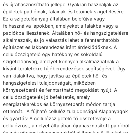
és újrahasznosítható jellege. Gyakran használják az
épületek padlóinak, falainak és tetőinek szigetelésére.
Ez a szigetelőanyag általában belefújva vagy
felhasználva lapokban, amelyeket a falakba vagy a
padlókba illesztenek. Általában hő- és hangszigetelésre
alkalmazzák, és jó választás lehet a fenntarthatóbb
építészet és lakberendezés iránt érdeklődőknek. A
cellulózszigetelő egy hatékony és sokoldalú
szigetelőanyag, amelyet könnyen alkalmazhatnak a
kívánt területekre fújóberendezések segítségével. Úgy
van kialakítva, hogy javítsa az épületek hő- és
hangszigetelési tulajdonságait, miközben
környezetbarát és fenntartható megoldást nyújt. A
cellulózszigetelés jó befektetés, amely
energiatakarékos és környezetbarát módon tartja
otthonát. A fújható cellulóz tulajdonságai Alapanyagok
és gyártás: A cellulózszigetelő fő összetevője a
cellulózrost, amelyet általában újrahasznosított papírból
és más növényi alapanyagokból állítanak elő. Ezeket az