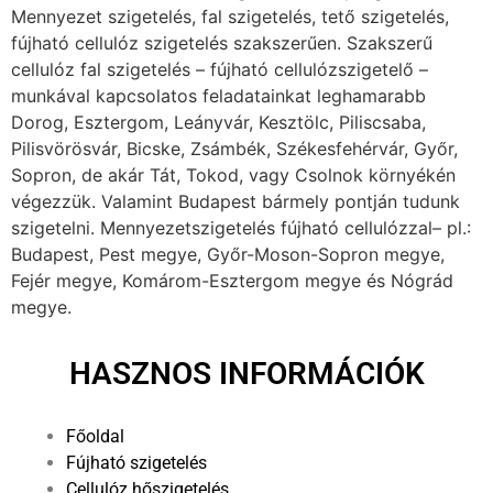
Mennyezet szigetelés, fal szigetelés, tető szigetelés,
fújható cellulóz szigetelés szakszerűen. Szakszerű
cellulóz fal szigetelés – fújható cellulózszigetelő –
munkával kapcsolatos feladatainkat leghamarabb
Dorog, Esztergom, Leányvár, Kesztölc, Piliscsaba,
Pilisvörösvár, Bicske, Zsámbék, Székesfehérvár, Győr,
Sopron, de akár Tát, Tokod, vagy Csolnok környékén
végezzük. Valamint Budapest bármely pontján tudunk
szigetelni. Mennyezetszigetelés fújható cellulózzal– pl.:
Budapest, Pest megye, Győr-Moson-Sopron megye,
Fejér megye, Komárom-Esztergom megye és Nógrád
megye.
HASZNOS INFORMÁCIÓK
Főoldal
Fújható szigetelés
Cellulóz hőszigetelés