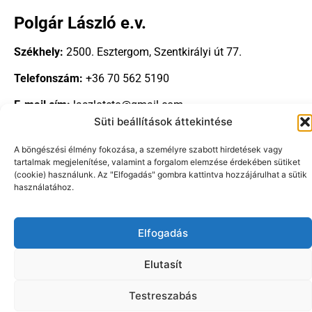
Polgár László e.v.
Székhely:
2500. Esztergom, Szentkirályi út 77.
Telefonszám:
+36 70 562 5190
E-mail cím:
laszloteto@gmail.com
Süti beállítások áttekintése
A böngészési élmény fokozása, a személyre szabott hirdetések vagy
tartalmak megjelenítése, valamint a forgalom elemzése érdekében sütiket
(cookie) használunk. Az "Elfogadás" gombra kattintva hozzájárulhat a sütik
használatához.
Copyright © 2024-2026 |
cellulozszigetelo.hu
| Minden jog
fenntartva!
Elfogadás
Elutasít
Testreszabás