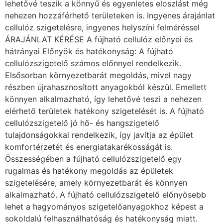
lehetővé teszik a könnyű és egyenletes eloszlást még
nehezen hozzáférhető területeken is. Ingyenes árajánlat
cellulóz szigetelésre, ingyenes helyszíni felméréssel
ÁRAJÁNLAT KÉRÉSE A fújható cellulóz előnyei és
hátrányai Előnyök és hatékonyság: A fújható
cellulózszigetelő számos előnnyel rendelkezik.
Elsősorban környezetbarát megoldás, mivel nagy
részben újrahasznosított anyagokból készül. Emellett
könnyen alkalmazható, így lehetővé teszi a nehezen
elérhető területek hatékony szigetelését is. A fújható
cellulózszigetelő jó hő- és hangszigetelő
tulajdonságokkal rendelkezik, így javítja az épület
komfortérzetét és energiatakarékosságát is.
Összességében a fújható cellulózszigetelő egy
rugalmas és hatékony megoldás az épületek
szigetelésére, amely környezetbarát és könnyen
alkalmazható. A fújható cellulózszigetelő előnyösebb
lehet a hagyományos szigetelőanyagokhoz képest a
sokoldalú felhasználhatóság és hatékonyság miatt.