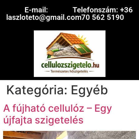
E-mail:
Telefonszám: +36
laszloteto@gmail.com
70 562 5190
Kategória:
Egyéb
A fújható cellulóz – Egy
újfajta szigetelés