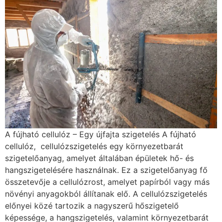
A fújható cellulóz – Egy újfajta szigetelés A fújható
cellulóz, cellulózszigetelés egy környezetbarát
szigetelőanyag, amelyet általában épületek hő- és
hangszigetelésére használnak. Ez a szigetelőanyag fő
összetevője a cellulózrost, amelyet papírból vagy más
növényi anyagokból állítanak elő. A cellulózszigetelés
előnyei közé tartozik a nagyszerű hőszigetelő
képessége, a hangszigetelés, valamint környezetbarát