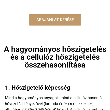
ÁRAJÁNLAT KÉRÉSE
A hagyományos hőszigetelés
és a cellulóz hőszigetelés
összehasonlítása
1.
Hőszigetelő képesség
Mind a hagyományos anyagok, mind a cellulóz hasonló
hővezetési tényezővel (lambda-érték) rendelkeznek,
általában 0,035–0,045 W/mK között. A cellulóz azonban