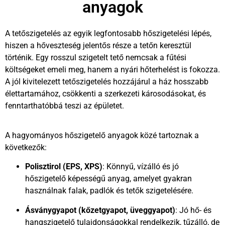
anyagok
A tetőszigetelés az egyik legfontosabb hőszigetelési lépés,
hiszen a hőveszteség jelentős része a tetőn keresztül
történik. Egy rosszul szigetelt tető nemcsak a fűtési
költségeket emeli meg, hanem a nyári hőterhelést is fokozza.
A jól kivitelezett tetőszigetelés hozzájárul a ház hosszabb
élettartamához, csökkenti a szerkezeti károsodásokat, és
fenntarthatóbbá teszi az épületet.
A hagyományos hőszigetelő anyagok közé tartoznak a
következők:
Polisztirol (EPS, XPS)
: Könnyű, vízálló és jó
hőszigetelő képességű anyag, amelyet gyakran
használnak falak, padlók és tetők szigetelésére.
Ásványgyapot (kőzetgyapot, üveggyapot)
: Jó hő- és
hangszigetelő tulajdonságokkal rendelkezik, tűzálló, de