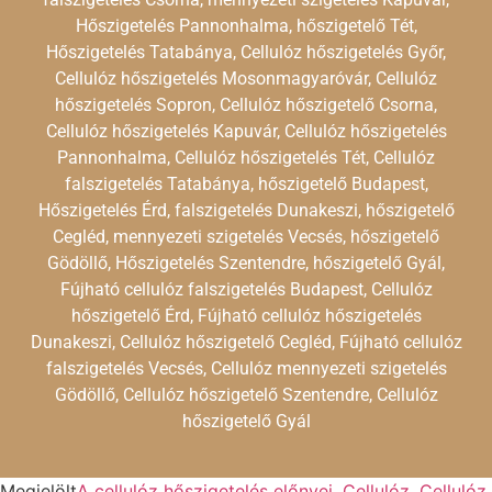
Hőszigetelés Pannonhalma, hőszigetelő Tét,
Hőszigetelés Tatabánya, Cellulóz hőszigetelés Győr,
Cellulóz hőszigetelés Mosonmagyaróvár, Cellulóz
hőszigetelés Sopron, Cellulóz hőszigetelő Csorna,
Cellulóz hőszigetelés Kapuvár, Cellulóz hőszigetelés
Pannonhalma, Cellulóz hőszigetelés Tét, Cellulóz
falszigetelés Tatabánya, hőszigetelő Budapest,
Hőszigetelés Érd, falszigetelés Dunakeszi, hőszigetelő
Cegléd, mennyezeti szigetelés Vecsés, hőszigetelő
Gödöllő, Hőszigetelés Szentendre, hőszigetelő Gyál,
Fújható cellulóz falszigetelés Budapest, Cellulóz
hőszigetelő Érd, Fújható cellulóz hőszigetelés
Dunakeszi, Cellulóz hőszigetelő Cegléd, Fújható cellulóz
falszigetelés Vecsés, Cellulóz mennyezeti szigetelés
Gödöllő, Cellulóz hőszigetelő Szentendre, Cellulóz
hőszigetelő Gyál
Megjelölt
A cellulóz hőszigetelés előnyei
,
Cellulóz
,
Cellulóz