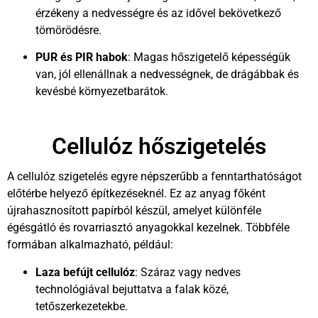
érzékeny a nedvességre és az idővel bekövetkező
tömörödésre.
PUR és PIR habok
: Magas hőszigetelő képességük
van, jól ellenállnak a nedvességnek, de drágábbak és
kevésbé környezetbarátok.
Cellulóz hőszigetelés
A cellulóz szigetelés egyre népszerűbb a fenntarthatóságot
előtérbe helyező építkezéseknél. Ez az anyag főként
újrahasznosított papírból készül, amelyet különféle
égésgátló és rovarriasztó anyagokkal kezelnek. Többféle
formában alkalmazható, például:
Laza befújt cellulóz
: Száraz vagy nedves
technológiával bejuttatva a falak közé,
tetőszerkezetekbe.