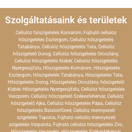
Szolgáltatásaink és területek
Cellulóz falszigetelés Komárom, Fújható cellulóz
hőszigetelés Esztergom, Cellulóz hőszigetelés
Tatabánya, Cellulóz hőszigetelés Tata, Cellulóz
hőszigetelő Dorog, Cellulóz hőszigetelés Oroszlány,
Cellulóz hőszigetelés Kisbér, Cellulóz hőszigetelés
Nyergesújfalu, Hőszigetelés Komárom, Hőszigetelés
Esztergom, Hőszigetelés Tatabánya, Hőszigetelés Tata,
Hőszigetelés Dorog, Hőszigetelés Oroszlány, hőszigetelő
Kisbér, Hőszigetelés Nyergesújfalu, Cellulóz hőszigetelés
Veszprém, Cellulóz hőszigetelő Székesfehérvár, Cellulóz
hőszigetelő Ajka, Cellulóz hőszigetelés Pápa, Cellulóz
hőszigetelés Balatonfüred, Cellulóz mennyezeti
szigetelés Tapolca, Fújható cellulóz mennyezeti
szigetelés Várpalota, Fújható cellulóz hőszigetelés Zirc,
Hőszigetelés Veszprém, Hőszigetelés Székesfehérvár,