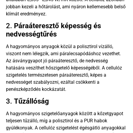
jobban kezeli a hőtárolást, ami nyáron kellemesebb belső
klímát eredményez.
2.
Páraáteresztő képesség és
nedvességtűrés
A hagyományos anyagok közül a polisztirol vízálló,
viszont nem lélegzik, ami páralecsapódáshoz vezethet.
Az ásványgyapot jó páraáteresztő, de nedvesség
hatására veszíthet hőszigetelő képességéből. A cellulóz
szigetelés természetesen páraáteresztő, képes a
nedvességet szabályozni, ezáltal csökkenti a
penészképződés kockázatát.
3.
Tűzállóság
A hagyományos szigetelőanyagok között a kőzetgyapot
teljesen tűzálló, míg a polisztirol és a PUR habok
gyúlékonyak. A cellulóz szigetelést égésgátló anyagokkal