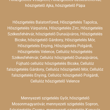
hőszigetelő Ajka, hőszigetelő Pápa
Hőszigetelés Balatonfüred, Hőszigetelés Tapolca,
Hőszigetelés Várpalota, Hőszigetelés Zirc, Hőszigetelés
Székesfehérvár, hőszigetelő Dunaújváros, Hőszigetelés
Bicske, hőszigetelő Gárdony, Hőszigetelés Mór,
Hőszigetelés Enying, Hőszigetelés Polgárdi,
Hőszigetelés Velence, Cellulóz hőszigetelés
Székesfehérvár, Cellulóz hőszigetelő Dunaújváros,
Fújható cellulóz hőszigetelés Bicske, Cellulóz
falszigetelés Gárdony, Cellulóz hőszigetelő Mór, Cellulóz
falszigetelés Enying, Cellulóz hőszigetelő Polgárdi,
Cellulóz hőszigetelő Velence
Mennyezeti szigetelés Győr, hőszigetelő
Mosonmagyaróvár, mennyezeti szigetelés Sopron,
falszigetelés Csorna, mennyezeti szigetelés Kapuvár,