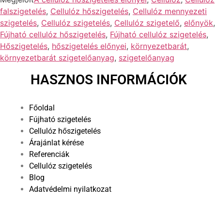
falszigetelés
,
Cellulóz hőszigetelés
,
Cellulóz mennyezeti
szigetelés
,
Cellulóz szigetelés
,
Cellulóz szigetelő
,
előnyök
,
Fújható cellulóz hőszigetelés
,
Fújható cellulóz szigetelés
,
Hőszigetelés
,
hőszigetelés előnyei
,
környezetbarát
,
környezetbarát szigetelőanyag
,
szigetelőanyag
HASZNOS INFORMÁCIÓK
Főoldal
Fújható szigetelés
Cellulóz hőszigetelés
Árajánlat kérése
Referenciák
Cellulóz szigetelés
Blog
Adatvédelmi nyilatkozat