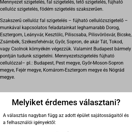
Mennyezet szigetelés, fal szigetelés, tető szigetelés, fújható
cellulóz szigetelés, födém szigetelés szakszerűen.
Szakszerű cellulóz fal szigetelés – fújható cellulózszigetelő –
munkával kapcsolatos feladatainkat leghamarabb Dorog,
Esztergom, Leányvár, Kesztölc, Piliscsaba, Pilisvörösvár, Bicske,
Zsámbék, Székesfehérvár, Győr, Sopron, de akár Tát, Tokod,
vagy Csolnok környékén végezzük. Valamint Budapest bármely
pontján tudunk szigetelni. Mennyezetszigetelés fújható
cellulózzal– pl.: Budapest, Pest megye, Győr-Moson-Sopron
megye, Fejér megye, Komárom-Esztergom megye és Nógrád
megye.
Melyiket érdemes választani?
A választás nagyban függ az adott épület sajátosságaitól és
a felhasználói igényektől: