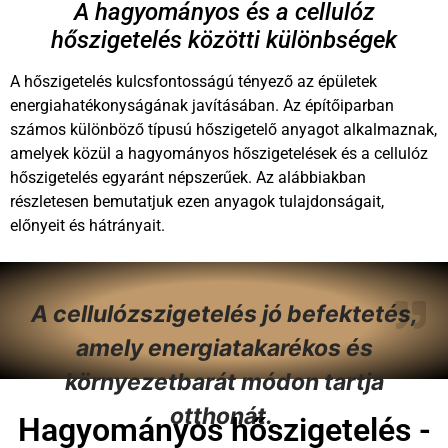
A hagyományos és a cellulóz
hőszigetelés közötti különbségek
A hőszigetelés kulcsfontosságú tényező az épületek
energiahatékonyságának javításában. Az építőiparban
számos különböző típusú hőszigetelő anyagot alkalmaznak,
amelyek közül a hagyományos hőszigetelések és a cellulóz
hőszigetelés egyaránt népszerűek. Az alábbiakban
részletesen bemutatjuk ezen anyagok tulajdonságait,
előnyeit és hátrányait.
A cellulózszigetelés jó befektetés,
amely energiatakarékos és
környezetbarát módon tartja
otthonát.
Hagyományos hőszigetelés -