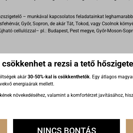
ulózszigetelő – munkával kapcsolatos feladatainkat leghamarabb
kesfehérvár, Győr, Sopron, de akár Tát, Tokod, vagy Csolnok kör
 fújható cellulózzal– pl.: Budapest, Pest megye, Győr-Moson-S
csökkenhet a rezsi a tető hősziget
költségek akár
30-50%-kal is csökkenthetők
. Egy átlagos magya
övekvő energiaárak mellett.
tékének növekedéséhez, valamint a komfortérzet javításához, hi
NINCS BONTÁS