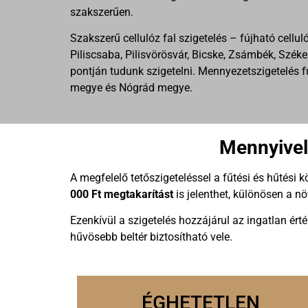
szakszerűen.
Szakszerű cellulóz fal szigetelés – fújható cell
Piliscsaba, Pilisvörösvár, Bicske, Zsámbék, Szé
pontján tudunk szigetelni. Mennyezetszigetelés
megye és Nógrád megye.
Mennyivel 
A megfelelő tetőszigeteléssel a fűtési és hűtési 
000 Ft megtakarítást
is jelenthet, különösen a n
Ezenkívül a szigetelés hozzájárul az ingatlan ér
hűvösebb beltér biztosítható vele.
ÉGHETETLEN