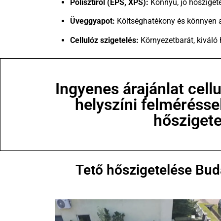
Polisztirol (EPS, XPS):
Könnyű, jó hőszigete
Üveggyapot:
Költséghatékony és könnyen a
Cellulóz szigetelés:
Környezetbarát, kiváló h
Ingyenes árajánlat cell
helyszíni felmérésse
hősziget
Tető hőszigetelése Bu