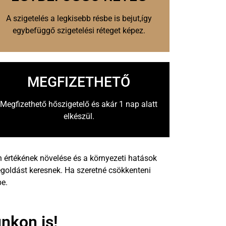
A szigetelés a legkisebb résbe is bejut,így
egybefüggő szigetelési réteget képez.
MEGFIZETHETŐ
Megfizethető hőszigetelő és akár 1 nap alatt
elkészül.
értékének növelése és a környezeti hatások
megoldást keresnek. Ha szeretné csökkenteni
be.
nkon is!