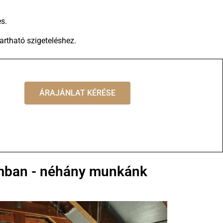
s.
tartható szigeteléshez.
ÁRAJÁNLAT KÉRÉSE
omban - néhány munkánk