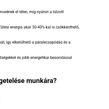
nvednek el télen, míg nyáron a túlzott
 fűtési energia akár 30-40%-kal is csökkenthető,
t, így elkerülhető a páralecsapódás és a
tségekkel és jobb energetikai besorolással
igetelése munkára?
.