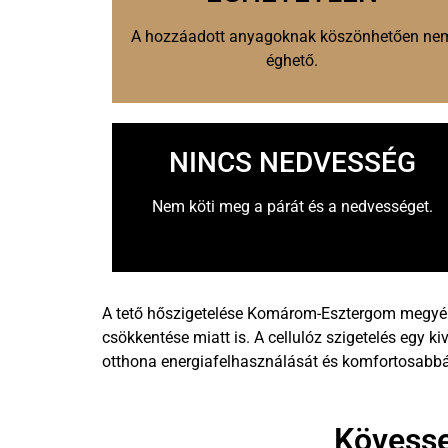
A hozzáadott anyagoknak köszönhetően ne
éghető.
NINCS NEDVESSÉG
Nem köti meg a párát és a nedvességet.
A tető hőszigetelése Komárom-Esztergom megyébe
csökkentése miatt is. A cellulóz szigetelés egy 
otthona energiafelhasználását és komfortosabbá t
Kövesse