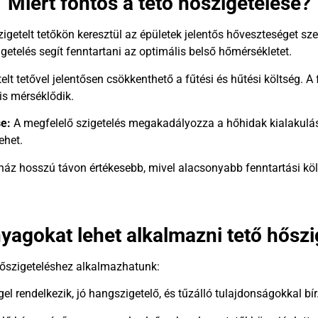
Miért fontos a tető hőszigetelése?
igetelt tetőkön keresztül az épületek jelentős hőveszteséget sze
igetelés segít fenntartani az optimális belső hőmérsékletet.
telt tetővel jelentősen csökkenthető a fűtési és hűtési költség. A
is mérséklődik.
e:
A megfelelő szigetelés megakadályozza a hőhidak kialakulásá
ehet.
 ház hosszú távon értékesebb, mivel alacsonyabb fenntartási köl
nyagokat lehet alkalmazni tető hősz
etőszigeteléshez alkalmazhatunk:
 rendelkezik, jó hangszigetelő, és tűzálló tulajdonságokkal bír