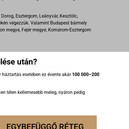
 Dorog, Esztergom, Leányvár, Kesztölc,
nyékén végezzük. Valamint Budapest bármely
opron megye, Fejér megye, Komárom-Esztergom
elése után?
r háztartás esetében ez évente akár
100 000–200
szen télen kellemesebb meleg, nyáron pedig
EGYBEFÜGGŐ RÉTEG