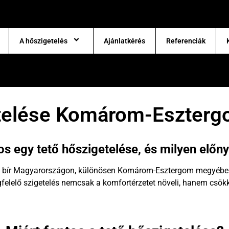
A hőszigetelés
Ajánlatkérés
Referenciák
etelése Komárom-Eszter
os egy tető hőszigetelése, és milyen előn
el bír Magyarországon, különösen Komárom-Esztergom megyében, 
lelő szigetelés nemcsak a komfortérzetet növeli, hanem csökke