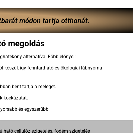
tbarát módon tartja otthonát.
ató megoldás
hatékony alternatíva. Főbb előnyei:
ól készül, így fenntartható és ökológiai lábnyoma
bban bent tartja a meleget.
k kockázatát.
 gyorsabb és egyszerűbb.
újható cellulóz szigetelés, födém szigetelés