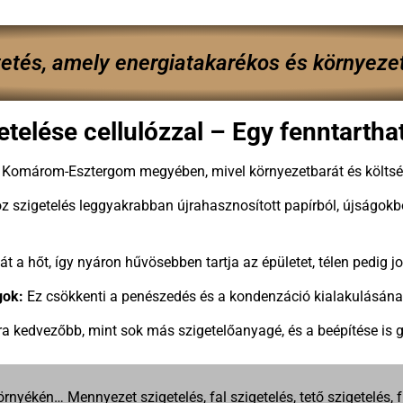
ktetés, amely energiatakarékos és környeze
etelése cellulózzal – Egy fenntarth
s Komárom-Esztergom megyében, mivel környezetbarát és költség
óz szigetelés leggyakrabban újrahasznosított papírból, újságokb
 a hőt, így nyáron hűvösebben tartja az épületet, télen pedig jo
gok:
Ez csökkenti a penészedés és a kondenzáció kialakulásána
ára kedvezőbb, mint sok más szigetelőanyagé, és a beépítése is
yékén… Mennyezet szigetelés, fal szigetelés, tető szigetelés, f