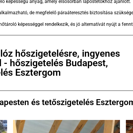
lő képességű anyag, amely elsősorban lapostetőkhöz ajánlott.
lkalmazható, de megfelelő páraáteresztés biztosítása szüksége
őtároló képességgel rendelkezik, és jó alternatívát nyújt a fenn
ulóz hőszigetelésre, ingyenes
l - hőszigetelés Budapest,
elés Esztergom
dapesten és tetőszigetelés Eszterg