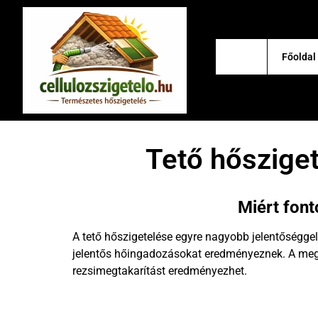
Főoldal
Tető hőszig
Miért font
A tető hőszigetelése egyre nagyobb jelentőségg
jelentős hőingadozásokat eredményeznek. A megfe
rezsimegtakarítást eredményezhet.