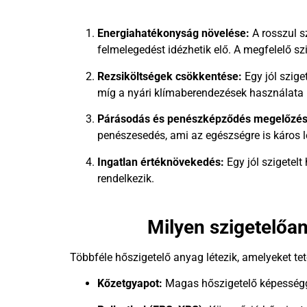
Energiahatékonyság növelése:
A rosszul sz
felmelegedést idézhetik elő. A megfelelő sz
Rezsiköltségek csökkentése:
Egy jól szige
míg a nyári klímaberendezések használata 
Párásodás és penészképződés megelőzés
penészesedés, ami az egészségre is káros l
Ingatlan értéknövekedés:
Egy jól szigetelt
rendelkezik.
Milyen szigetelőa
Többféle hőszigetelő anyag létezik, amelyeket t
Kőzetgyapot:
Magas hőszigetelő képességgel