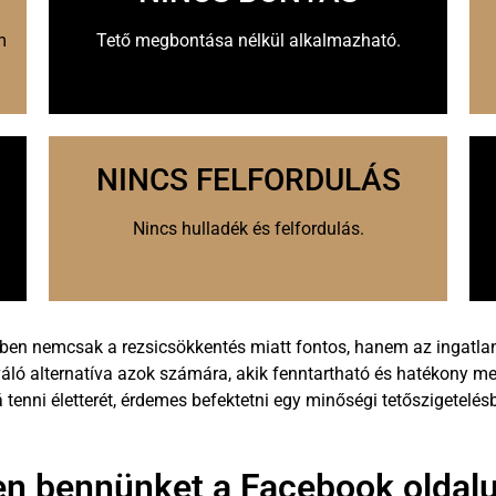
m
Tető megbontása nélkül alkalmazható.
NINCS FELFORDULÁS
Nincs hulladék és felfordulás.
n nemcsak a rezsicsökkentés miatt fontos, hanem az ingatlan 
kiváló alternatíva azok számára, akik fenntartható és hatékony 
enni életterét, érdemes befektetni egy minőségi tetőszigetelés
n bennünket a Facebook oldalu