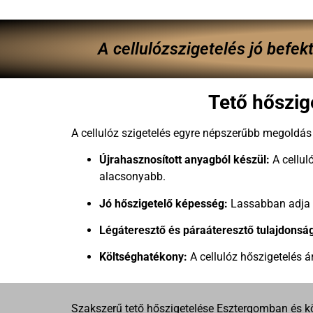
A cellulózszigetelés jó befe
Tető hőszig
A cellulóz szigetelés egyre népszerűbb megoldá
Újrahasznosított anyagból készül:
A cellul
alacsonyabb.
Jó hőszigetelő képesség:
Lassabban adja át
Légáteresztő és páraáteresztő tulajdonsá
Költséghatékony:
A cellulóz hőszigetelés 
Szakszerű tető hőszigetelése Esztergomban és körn